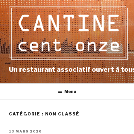
Aller
au
contenu
principal
Un restaurant associatif ouvert à tous
Menu
CATÉGORIE : NON CLASSÉ
PUBLIÉ
13 MARS 2026