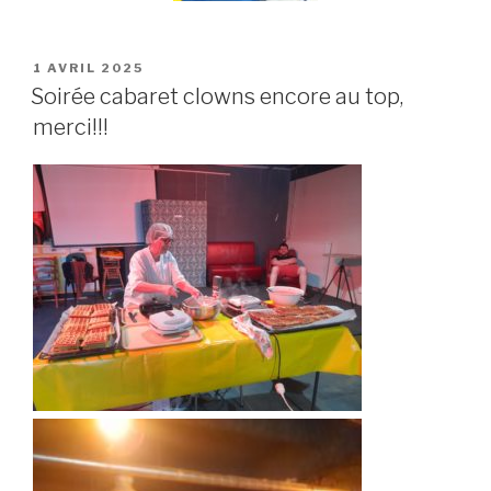
PUBLIÉ
1 AVRIL 2025
LE
Soirée cabaret clowns encore au top,
merci!!!