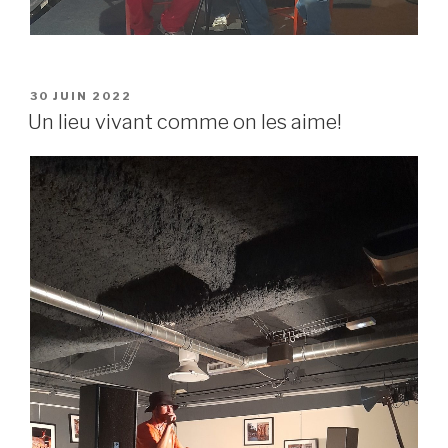
PUBLIÉ
30 JUIN 2022
LE
Un lieu vivant comme on les aime!