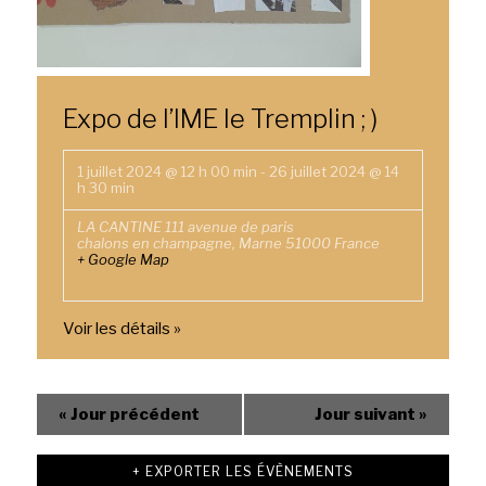
Expo de l’IME le Tremplin ; )
1 juillet 2024 @ 12 h 00 min
-
26 juillet 2024 @ 14
h 30 min
LA CANTINE
111 avenue de paris
chalons en champagne
,
Marne
51000
France
+ Google Map
Voir les détails »
«
Jour précédent
Jour suivant
»
+ EXPORTER LES ÉVÈNEMENTS