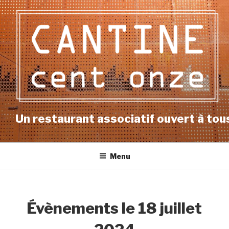
Aller
au
contenu
principal
Un restaurant associatif ouvert à tous
Menu
Évènements le 18 juillet