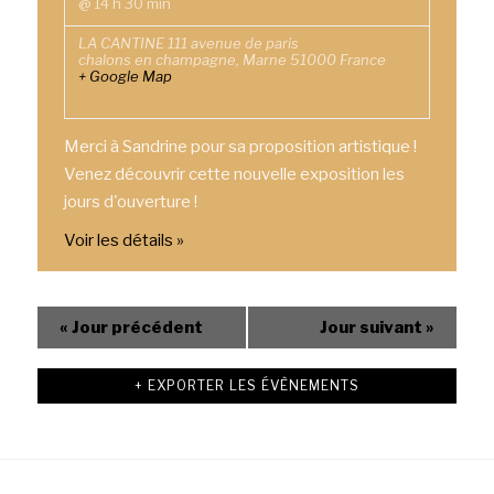
@ 14 h 30 min
LA CANTINE
111 avenue de paris
chalons en champagne
,
Marne
51000
France
+ Google Map
Merci à Sandrine pour sa proposition artistique !
Venez découvrir cette nouvelle exposition les
jours d'ouverture !
Voir les détails »
«
Jour précédent
Jour suivant
»
+ EXPORTER LES ÉVÈNEMENTS