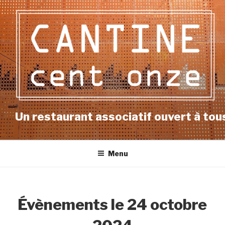
Aller
au
contenu
principal
Un restaurant associatif ouvert à tous
Menu
Évènements le 24 octobre