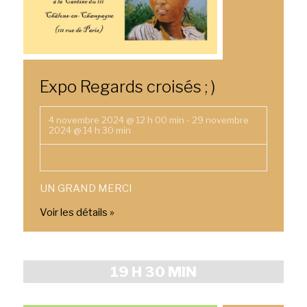
Expo Regards croisés ; )
4 novembre 2024 @ 12 h 00 min
-
29 novembre
2024 @ 14 h 30 min
UN GRAND MERCI
Voir les détails »
19 H 30 MIN