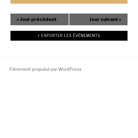
avec
la
«
Jour précédent
Jour suivant
»
LDH »
+ EXPORTER LES ÉVÈNEMENTS
Fièrement propulsé par WordPress