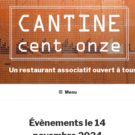
Aller
au
contenu
principal
Un restaurant associatif ouvert à tous
Menu
Évènements le 14