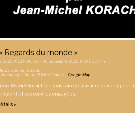
« Regards du monde »
e 2025 @ 12 h 00 min
-
30 novembre 2025 @ 14 h 30 min
NE
111 avenue de paris
n champagne
,
Marne
51000
France
+ Google Map
Jean-Michel Korach de nous faire le plaisir de revenir pour 
n talent et ses œuvres engagées.
étails »