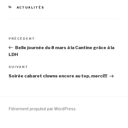
CATÉGORIES
ACTUALITÉS
Navigation
PRÉCÉDENT
Article
de
précédent
Belle journée du 8 mars à la Cantine grâce à la
l’article
LDH
SUIVANT
Article
suivant
Soirée cabaret clowns encore au top, merci!!!
Fièrement propulsé par WordPress