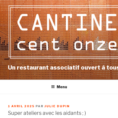
Aller
au
contenu
principal
Un restaurant associatif ouvert à tous
Menu
PUBLIÉ
1 AVRIL 2025
PAR
JULIE DUPIN
LE
Super ateliers avec les aidants ; )