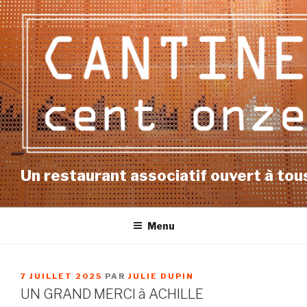
Aller
au
contenu
principal
Un restaurant associatif ouvert à tous
Menu
PUBLIÉ
7 JUILLET 2025
PAR
JULIE DUPIN
LE
UN GRAND MERCI à ACHILLE