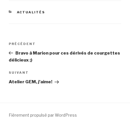
CATÉGORIES
ACTUALITÉS
Navigation
PRÉCÉDENT
Article
de
précédent
Bravo à Marion pour ces dérivés de courgettes
l’article
délicieux ;)
SUIVANT
Article
suivant
Atelier GEM, j’aime!
Fièrement propulsé par WordPress